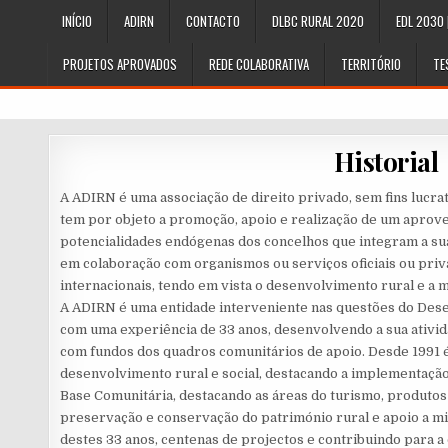
Skip
INÍCIO
ADIRN
CONTACTO
DLBC RURAL 2020
EDL 2030 
to
content
PROJETOS APROVADOS
REDE COLABORATIVA
TERRITÓRIO
TE
Historial
A ADIRN é uma associação de direito privado, sem fins lucrat
tem por objeto a promoção, apoio e realização de um aprove
potencialidades endógenas dos concelhos que integram a sua 
em colaboração com organismos ou serviços oficiais ou priva
internacionais, tendo em vista o desenvolvimento rural e 
A ADIRN é uma entidade interveniente nas questões do Dese
com uma experiência de 33 anos, desenvolvendo a sua ativid
com fundos dos quadros comunitários de apoio. Desde 1991 
desenvolvimento rural e social, destacando a implementaçã
Base Comunitária, destacando as áreas do turismo, produtos lo
preservação e conservação do património rural e apoio a m
destes 33 anos, centenas de projectos e contribuindo para 