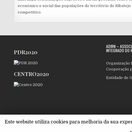
económico e social das populações do território do Ribatejo
competitivo.
ADIRN – ASSOC
INTEGRADO DO R
PDR2020
Organização 
Cooperação p
CENTRO2020
Entidade de U
Este website utiliza cookies para melhoria da sua exp