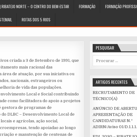
| RIBATEJO NORTE – O CENTRO DO BEM-ESTAR
FORMAÇÃO
FORMAÇÃO PROFISSI
STEMAIL
ROTAS DOS 5 RIOS
PESQUISAR
Procurar
ivos criada a 3 de Setembro de 1991, que
por:
itamento mais racional das
área de atuação, por sua iniciativa ou
dos, nacionais, estrangeiros ou
ARTIGOS RECENTES
a melhoria de vida das populações.
RECRUTAMENTO DE
nvolvimento Local e Social contribuindo
TÉCNICO(A)
ade como facilitadora do apoio a projetos
é gestora de programas de
ANÚNCIO DE ABERTU
o do DLBC – Desenvolvimento Local de
APRESENTAÇÃO DE
CANDIDATURAS N.º
cais e agrícolas, ação social,
ADIRN/Aviso 01/D.1.1.1
icroempresas, tendo apoiadao ao longo
a criação e manutenção de centenas de
EDL 2030 – RIBATEJ