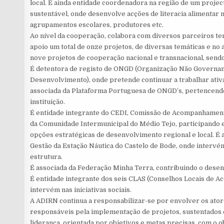
local. É ainda entidade coordenadora na região de um projec
sustentável, onde desenvolve acções de literacia alimentar 
agrupamentos escolares, produtores etc.
Ao nível da cooperação, colabora com diversos parceiros te
apoio um total de onze projetos, de diversas temáticas e no
nove projetos de cooperação nacional e transnacional, 
É detentora de registo de ONGD (Organização Não Governa
Desenvolvimento), onde pretende continuar a trabalhar ati
associada da Plataforma Portuguesa de ONGD’s, pertencendo
instituição.
É entidade integrante do CEDI, Comissão de Acompanhament
da Comunidade Intermunicipal do Médio Tejo, participando e
opções estratégicas de desenvolvimento regional e local. É 
Gestão da Estação Náutica do Castelo de Bode, onde interv
estrutura.
É associada da Federação Minha Terra, contribuindo o desen
É entidade integrante dos seis CLAS (Conselhos Locais de Acç
intervém nas iniciativas sociais.
A ADIRN continua a responsabilizar-se por envolver os ator
responsáveis pela implementação de projetos, sustentados 
liderança, orientada por objetivos e metas precisas, com o 