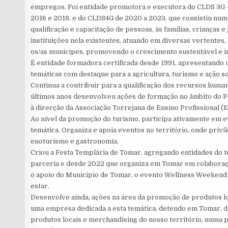
empregos. Foi entidade promotora e executora do CLDS 3G 
2016 e 2018, e do CLDS4G de 2020 a 2023, que consistiu num 
qualificação e capacitação de pessoas, às famílias, crianças 
instituições nela existentes, atuando em diversas vertentes,
os/as munícipes, promovendo o crescimento sustentável e 
É entidade formadora certificada desde 1991, apresentando u
temáticas com destaque para a agricultura, turismo e ação so
Continua a contribuir para a qualificação dos recursos human
últimos anos desenvolveu ações de formação no âmbito do
à direcção da Associação Torrejana de Ensino Profissional 
Ao nível da promoção do turismo, participa ativamente em ev
temática. Organiza e apoia eventos no território, onde privil
enoturismo e gastronomia.
Criou a Festa Templária de Tomar, agregando entidades do t
parceria e desde 2022 que organiza em Tomar em colabora
o apoio do Municipio de Tomar, o evento Wellness Weekend
estar.
Desenvolve ainda, ações na área da promoção de produtos lo
uma empresa dedicada a esta temática, detendo em Tomar, d
produtos locais e merchandising do nosso território, numa p