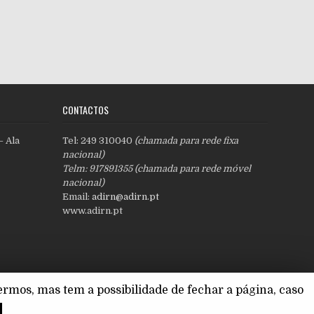
CONTACTOS
– Ala
Tel: 249 310040
(chamada para rede fixa
nacional)
Telm: 917891355 (chamada para rede móvel
nacional)
Email:
adirn@adirn.pt
www.adirn.pt
Política de Privacidade
rmos, mas tem a possibilidade de fechar a página, caso