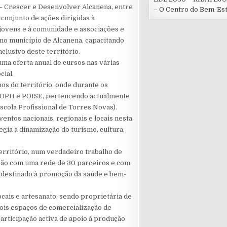
– Crescer e Desenvolver Alcanena, entre
– O Centro do Bem-Es
conjunto de ações dirigidas à
e jovens e à comunidade e associações e
 no município de Alcanena, capacitando
inclusivo deste território.
ma oferta anual de cursos nas várias
cial.
os do território, onde durante os
 POPH e POISE, pertencendo actualmente
(Escola Profissional de Torres Novas).
entos nacionais, regionais e locais nesta
egia a dinamização do turismo, cultura,
erritório, num verdadeiro trabalho de
ção com uma rede de 30 parceiros e com
 destinado à promoção da saúde e bem-
cais e artesanato, sendo proprietária de
ois espaços de comercialização de
articipação activa de apoio à produção