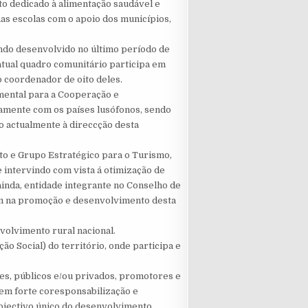
to dedicado à alimentação saudável e
nas escolas com o apoio dos municípios,
ndo desenvolvido no último período de
 atual quadro comunitário participa em
sendo coordenador de oito deles.
mental para a Cooperação e
vamente com os países lusófonos, sendo
 actualmente à direccção desta
o e Grupo Estratégico para o Turismo,
 intervindo com vista á otimização de
ainda, entidade integrante no Conselho de
ém na promoção e desenvolvimento desta
volvimento rural nacional.
ão Social) do território, onde participa e
es, públicos e/ou privados, promotores e
em forte coresponsabilização e
objectivo único do desenvolvimento