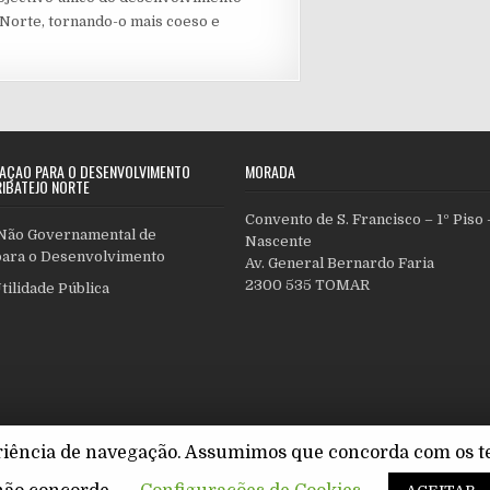
 Norte, tornando-o mais coeso e
IAÇÃO PARA O DESENVOLVIMENTO
MORADA
IBATEJO NORTE
Convento de S. Francisco – 1º Piso 
Não Governamental de
Nascente
ara o Desenvolvimento
Av. General Bernardo Faria
2300 535 TOMAR
tilidade Pública
eriência de navegação. Assumimos que concorda com os te