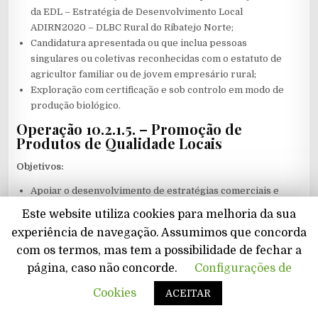
da EDL – Estratégia de Desenvolvimento Local
ADIRN2020 – DLBC Rural do Ribatejo Norte;
Candidatura apresentada ou que inclua pessoas
singulares ou coletivas reconhecidas com o estatuto de
agricultor familiar ou de jovem empresário rural;
Exploração com certificação e sob controlo em modo de
produção biológico.
Operação 10.2.1.5. – Promoção de
Produtos de Qualidade Locais
Objetivos:
Apoiar o desenvolvimento de estratégias comerciais e
de promoção que permitam incentivar o consumo de
Este website utiliza cookies para melhoria da sua
produtos abrangidos por regimes de qualidade;
experiência de navegação. Assumimos que concorda
Promover a diferenciação e o posicionamento no
com os termos, mas tem a possibilidade de fechar a
mercado pela qualidade, utilizando o potencial de
página, caso não concorde.
Configurações de
mercado associado.
Tipologia de ações:
Cookies
Scro
ACEITAR
to
Top
Estudos ou pesquisas de mercado, com vista à definição