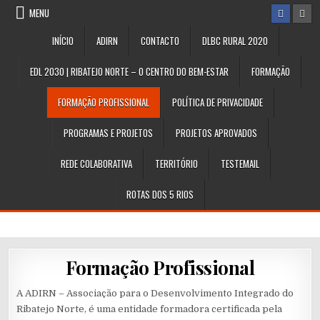
Skip
MENU
to
content
INÍCIO
ADIRN
CONTACTO
DLBC RURAL 2020
EDL 2030 | RIBATEJO NORTE – O CENTRO DO BEM-ESTAR
FORMAÇÃO
FORMAÇÃO PROFISSIONAL
POLÍTICA DE PRIVACIDADE
PROGRAMAS E PROJETOS
PROJETOS APROVADOS
REDE COLABORATIVA
TERRITÓRIO
TESTEMAIL
ROTAS DOS 5 RIOS
Formação Profissional
A ADIRN – Associação para o Desenvolvimento Integrado do
Ribatejo Norte, é uma entidade formadora certificada pela