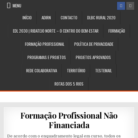
Skip
MENU
to
content
INÍCIO
ADIRN
CONTACTO
DLBC RURAL 2020
EDL 2030 | RIBATEJO NORTE – O CENTRO DO BEM-ESTAR
FORMAÇÃO
FORMAÇÃO PROFISSIONAL
POLÍTICA DE PRIVACIDADE
PROGRAMAS E PROJETOS
PROJETOS APROVADOS
REDE COLABORATIVA
TERRITÓRIO
TESTEMAIL
ROTAS DOS 5 RIOS
Formação Profissional Não
Financiada
De acordo com o enquadramento legal em curso, todos os