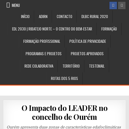
Skip
MENU
to
content
INÍCIO
ADIRN
CONTACTO
DLBC RURAL 2020
EDL 2030 | RIBATEJO NORTE – O CENTRO DO BEM-ESTAR
FORMAÇÃO
FORMAÇÃO PROFISSIONAL
POLÍTICA DE PRIVACIDADE
PROGRAMAS E PROJETOS
PROJETOS APROVADOS
REDE COLABORATIVA
TERRITÓRIO
TESTEMAIL
ROTAS DOS 5 RIOS
O Impacto do LEADER no
concelho de Ourém
Ourém apresenta duas zonas de características edafoclimáticas