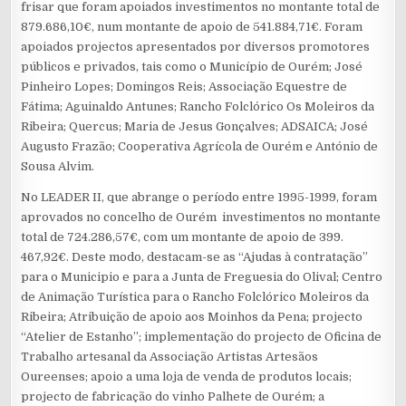
frisar que foram apoiados investimentos no montante total de
879.686,10€, num montante de apoio de 541.884,71€. Foram
apoiados projectos apresentados por diversos promotores
públicos e privados, tais como o Município de Ourém; José
Pinheiro Lopes; Domingos Reis; Associação Equestre de
Fátima; Aguinaldo Antunes; Rancho Folclórico Os Moleiros da
Ribeira; Quercus; Maria de Jesus Gonçalves; ADSAICA; José
Augusto Frazão; Cooperativa Agrícola de Ourém e António de
Sousa Alvim.
No LEADER II, que abrange o período entre 1995-1999, foram
aprovados no concelho de Ourém investimentos no montante
total de 724.286,57€, com um montante de apoio de 399.
467,92€. Deste modo, destacam-se as “Ajudas à contratação”
para o Municipio e para a Junta de Freguesia do Olival; Centro
de Animação Turística para o Rancho Folclórico Moleiros da
Ribeira; Atribuição de apoio aos Moinhos da Pena; projecto
“Atelier de Estanho”; implementação do projecto de Oficina de
Trabalho artesanal da Associação Artistas Artesãos
Oureenses; apoio a uma loja de venda de produtos locais;
projecto de fabricação do vinho Palhete de Ourém; a